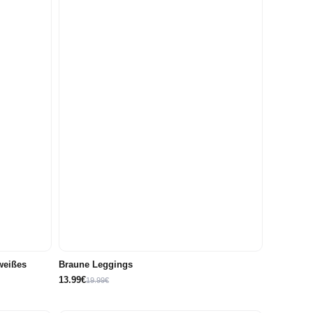
62
68
74
weißes
Braune Leggings
13.99€
19.99€