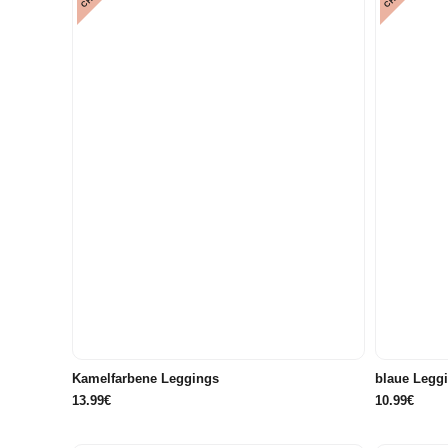
68
71
74
80
86/92
68
Kamelfarbene Leggings
blaue Legg
13.99€
10.99€