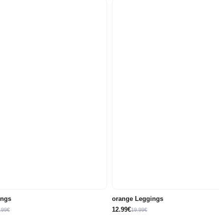
71
74
80
86/92
98
68
71
74
80
ings
orange Leggings
12.99€
.99€
19.99€