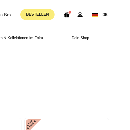
n-Box
BESTELLEN
DE
n & Kollektionen im Foku
Dein Shop
L
A
S
T
C
H
A
N
C
E