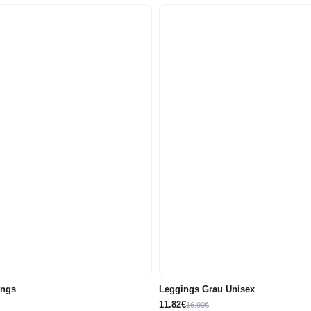
62
68
71
74
56
68
71
ings
Leggings Grau Unisex
11.82€
16.90€