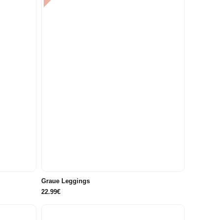
86/92
Graue Leggings
22.99€