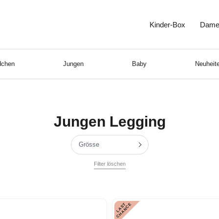
Kinder-Box
Dame
chen
Jungen
Baby
Neuheite
Jungen Legging
Grösse
Filter löschen
L
A
S
T
C
H
A
N
C
E