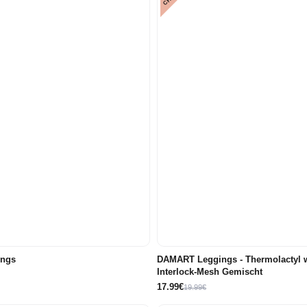
71
74
80
86/92
86/92
122/128
134/140
ings
DAMART Leggings - Thermolactyl 
Interlock-Mesh Gemischt
17.99€
19.99€