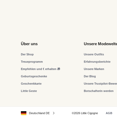
Über uns
Unsere Modewelt
Der Shop
Unsere Outfits
Treueprogramm
Erfahrungsberichte
Empfehlen und € erhalten 🎁
Unsere Marken
Geburtsgeschenke
Der Blog
Geschenkkarte
Unsere Trustpilot-Bewe
Little Geste
Botschafterin werden
Deutschland DE
©2026 Little Cigogne
AGB