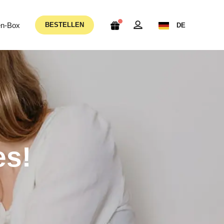
n-Box
BESTELLEN
DE
es!