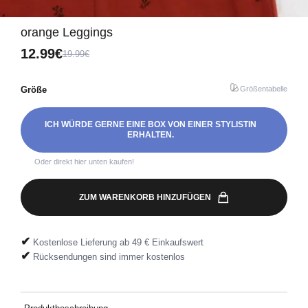
orange Leggings
12.99€
19.99€
Größe
Größentabelle
ICH WÜRDE GERNE EINE BOX VON EINER STYLISTIN
ERHALTEN.
Oder direkt hier unten kaufen!
ZUM WARENKORB HINZUFÜGEN
✔
Kostenlose Lieferung ab 49 € Einkaufswert
✔
Rücksendungen sind immer kostenlos