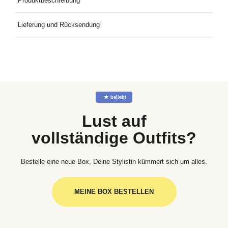
Produktbeschreibung
Legging
Lieferung und Rücksendung
Kostenlose Lieferung an Deine Wunschadresse ab 49€
Mindestbestellwert. Kostenlose Rücksendung ganz einfach mit
dem mitgelieferten Rücksendeetikett.
☆
beliebt
Lust auf
vollständige Outfits?
Bestelle eine neue Box, Deine Stylistin kümmert sich um alles.
MEINE BOX BESTELLEN