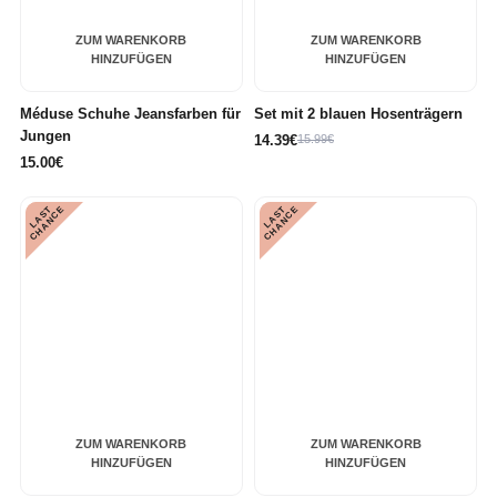
ZUM WARENKORB
ZUM WARENKORB
HINZUFÜGEN
HINZUFÜGEN
Méduse Schuhe Jeansfarben für
Set mit 2 blauen Hosenträgern
Jungen
14.39€
15.99€
15.00€
L
A
S
T
C
H
A
N
C
L
A
S
T
C
H
A
N
C
E
E
ZUM WARENKORB
ZUM WARENKORB
HINZUFÜGEN
HINZUFÜGEN