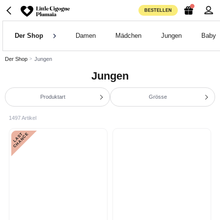
BESTELLEN
Der Shop
Damen
Mädchen
Jungen
Baby
Der Shop
Jungen
Jungen
Produktart
Grösse
1497 Artikel
L
A
S
T
C
H
A
N
C
E