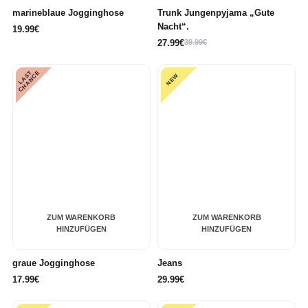
marineblaue Jogginghose
Trunk Jungenpyjama „Gute
Nacht“.
19.99€
27.99€
39.99€
L
A
S
T
C
H
A
N
C
E
NEW
ZUM WARENKORB
ZUM WARENKORB
HINZUFÜGEN
HINZUFÜGEN
graue Jogginghose
Jeans
17.99€
29.99€