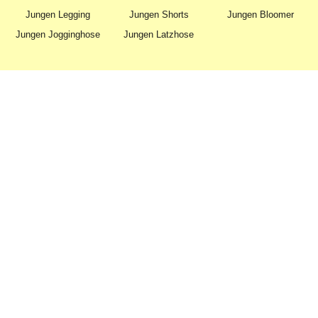
Jungen Legging
Jungen Shorts
Jungen Bloomer
Jungen Jogginghose
Jungen Latzhose