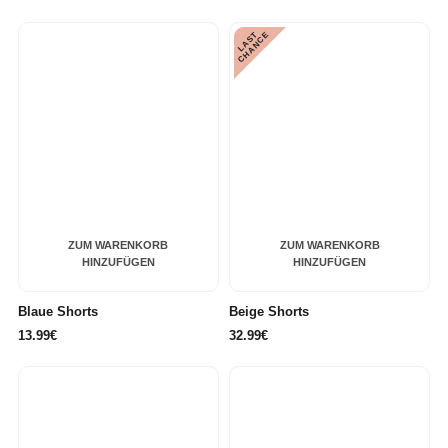
L
A
S
T
C
H
A
N
C
E
ZUM WARENKORB
ZUM WARENKORB
HINZUFÜGEN
HINZUFÜGEN
Blaue Shorts
Beige Shorts
13.99€
32.99€