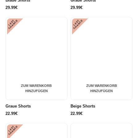
Blaue Shorts
Graue Shorts
29.99€
29.99€
L
A
S
T
C
H
A
N
C
L
A
S
T
C
H
A
N
C
E
E
ZUM WARENKORB
ZUM WARENKORB
HINZUFÜGEN
HINZUFÜGEN
Graue Shorts
Beige Shorts
22.99€
22.99€
L
A
S
T
C
H
A
N
C
E