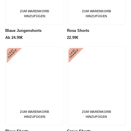
ZUM WARENKORB
ZUM WARENKORB
HINZUFÜGEN
HINZUFÜGEN
Blaue Jungenshorts
Rosa Shorts
Ab
24.99€
22.99€
L
A
S
T
C
H
A
N
C
L
A
S
T
C
H
A
N
C
E
E
ZUM WARENKORB
ZUM WARENKORB
HINZUFÜGEN
HINZUFÜGEN