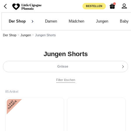
BESTELLEN
Der Shop
Damen
Mädchen
Jungen
Baby
Der Shop
Jungen
Jungen Shorts
Jungen Shorts
Grösse
Filter löschen
85 Artikel
L
A
S
T
C
H
A
N
C
E