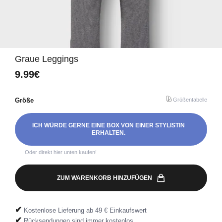
Graue Leggings
9.99€
Größe
Größentabelle
ICH WÜRDE GERNE EINE BOX VON EINER STYLISTIN
ERHALTEN.
Oder direkt hier unten kaufen!
ZUM WARENKORB HINZUFÜGEN
✔
Kostenlose Lieferung ab 49 € Einkaufswert
✔
Rücksendungen sind immer kostenlos