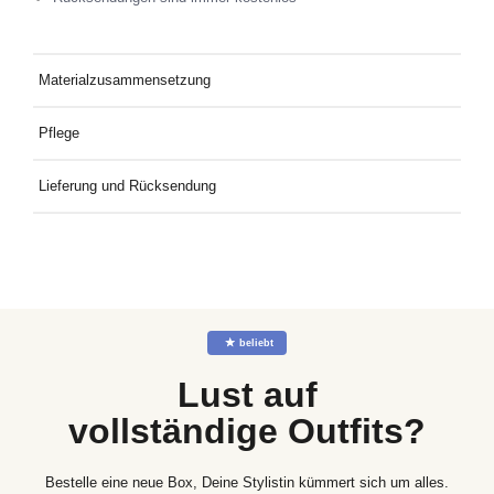
Materialzusammensetzung
57 % Bio-Baumwolle, 38 % Modal, 5 % Elastan
Pflege
Buntwäsche sollte 40 °C aushalten, nicht bleichen, nicht im
Lieferung und Rücksendung
Wäschetrockner trocknen, bei mittlerer Temperatur bügeln, nicht
chemisch reinigen.
Kostenlose Lieferung an Deine Wunschadresse ab 49€
Mindestbestellwert. Kostenlose Rücksendung ganz einfach mit
dem mitgelieferten Rücksendeetikett.
☆
beliebt
Lust auf
vollständige Outfits?
Bestelle eine neue Box, Deine Stylistin kümmert sich um alles.