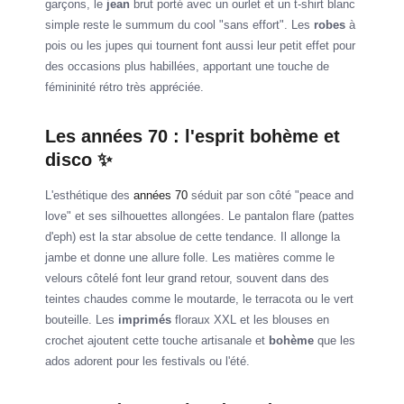
garçons, le
jean
brut porté avec un ourlet et un t-shirt blanc
simple reste le summum du cool "sans effort". Les
robes
à
pois ou les jupes qui tournent font aussi leur petit effet pour
des occasions plus habillées, apportant une touche de
fémininité rétro très appréciée.
Les années 70 : l'esprit bohème et
disco ✨
L'esthétique des
années 70
séduit par son côté "peace and
love" et ses silhouettes allongées. Le pantalon flare (pattes
d'eph) est la star absolue de cette tendance. Il allonge la
jambe et donne une allure folle. Les matières comme le
velours côtelé font leur grand retour, souvent dans des
teintes chaudes comme le moutarde, le terracota ou le vert
bouteille. Les
imprimés
floraux XXL et les blouses en
crochet ajoutent cette touche artisanale et
bohème
que les
ados adorent pour les festivals ou l'été.