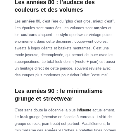
Les années 80 : l'audace des
couleurs et des volumes
Les
années
80, c'est l'ère du "plus c'est gros, mieux c'est".
Les épaules sont marquées, les volumes sont
amples
et
les
couleurs
claquent. Le
style
sportswear vintage puise
énormément dans cette décennie : coupe-vent colorés,
sweats à logos géants et baskets montantes. C'est une
mode joyeuse, décomplexée, qui permet de jouer avec les
superpositions. Le total look denim (veste + jean) est aussi
un héritage direct de cette période, souvent revisité avec
des coupes plus modernes pour éviter l'effet "costume".
Les années 90 : le minimalisme
grunge et streetwear
C'est sans doute la décennie la plus
influente
actuellement.
Le
look
grunge (chemise en flanelle à carreaux, t-shirt de
groupe de rock, jean troué) est partout. Parallèlement, le
minimalisme des
années
90 (robes à bretelles fines portées