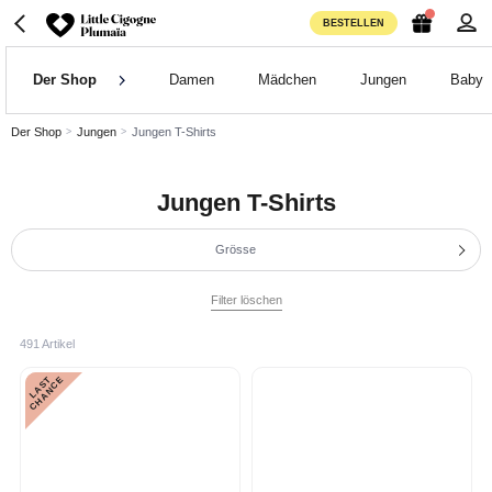
BESTELLEN
Der Shop
Damen
Mädchen
Jungen
Baby
Der Shop
Jungen
Jungen T-Shirts
Jungen T-Shirts
Grösse
Filter löschen
491 Artikel
L
A
S
T
C
H
A
N
C
E