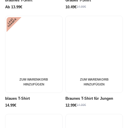
braunes T-Shirt
Graues T-Shirt
Ab
13.99€
10.49€
14.99€
L
A
S
T
C
H
A
N
C
E
ZUM WARENKORB
ZUM WARENKORB
HINZUFÜGEN
HINZUFÜGEN
blaues T-Shirt
Braunes T-Shirt für Jungen
14.99€
12.99€
14.99€