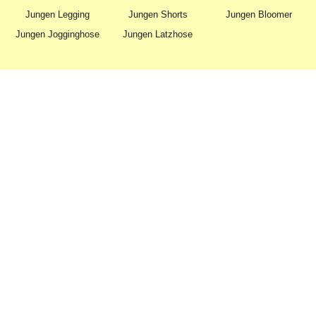
Jungen Legging
Jungen Shorts
Jungen Bloomer
Jungen Jogginghose
Jungen Latzhose