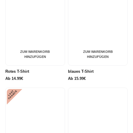
ZUM WARENKORB
ZUM WARENKORB
HINZUFÜGEN
HINZUFÜGEN
Rotes T-Shirt
blaues T-Shirt
Ab
14.99€
Ab
15.99€
L
A
S
T
C
H
A
N
C
E