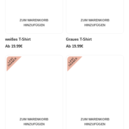
ZUM WARENKORB
ZUM WARENKORB
HINZUFÜGEN
HINZUFÜGEN
weißes T-Shirt
Graues T-Shirt
Ab
19.99€
Ab
19.99€
L
A
S
T
C
H
A
N
C
L
A
S
T
C
H
A
N
C
E
E
ZUM WARENKORB
ZUM WARENKORB
HINZUFÜGEN
HINZUFÜGEN