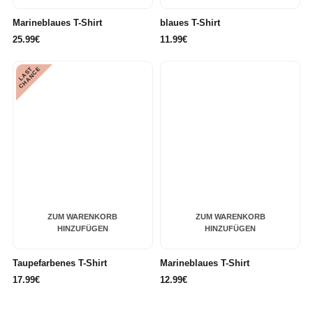
Marineblaues T-Shirt
blaues T-Shirt
25.99€
11.99€
L
A
S
T
C
H
A
N
C
E
ZUM WARENKORB
ZUM WARENKORB
HINZUFÜGEN
HINZUFÜGEN
Taupefarbenes T-Shirt
Marineblaues T-Shirt
17.99€
12.99€