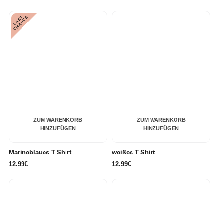
L
A
S
T
C
H
A
N
C
E
ZUM WARENKORB
ZUM WARENKORB
HINZUFÜGEN
HINZUFÜGEN
Marineblaues T-Shirt
weißes T-Shirt
12.99€
12.99€