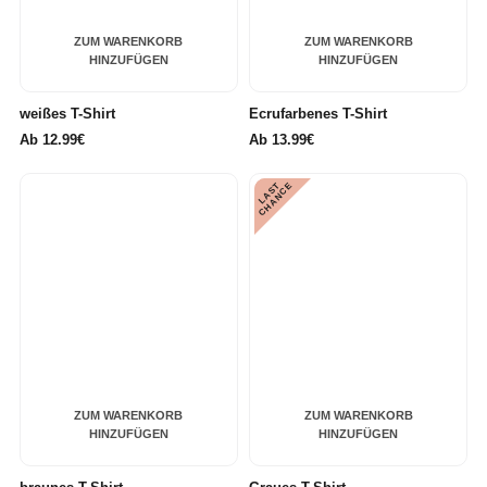
ZUM WARENKORB
ZUM WARENKORB
HINZUFÜGEN
HINZUFÜGEN
weißes T-Shirt
Ecrufarbenes T-Shirt
Ab
12.99€
Ab
13.99€
L
A
S
T
C
H
A
N
C
E
ZUM WARENKORB
ZUM WARENKORB
HINZUFÜGEN
HINZUFÜGEN