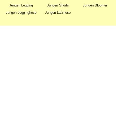
Jungen Legging
Jungen Shorts
Jungen Bloomer
Jungen Jogginghose
Jungen Latzhose