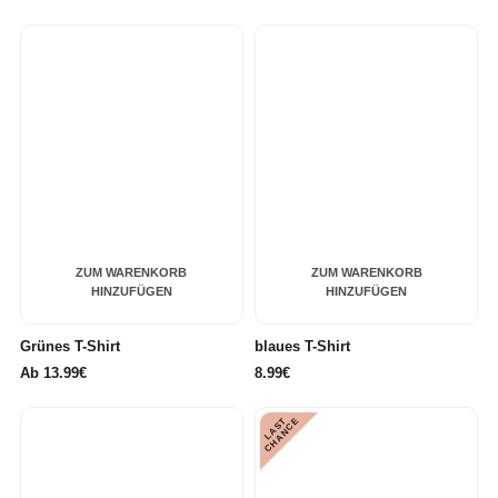
ZUM WARENKORB
ZUM WARENKORB
HINZUFÜGEN
HINZUFÜGEN
Grünes T-Shirt
blaues T-Shirt
Ab
13.99€
8.99€
L
A
S
T
C
H
A
N
C
E