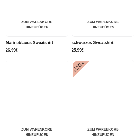
ZUM WARENKORB
ZUM WARENKORB
HINZUFÜGEN
HINZUFÜGEN
Marineblaues Sweatshirt
schwarzes Sweatshirt
26.99€
25.99€
L
A
S
T
C
H
A
N
C
E
ZUM WARENKORB
ZUM WARENKORB
HINZUFÜGEN
HINZUFÜGEN