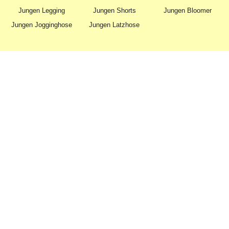
Jungen Legging
Jungen Shorts
Jungen Bloomer
Jungen Jogginghose
Jungen Latzhose