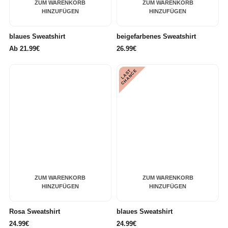
ZUM WARENKORB
ZUM WARENKORB
HINZUFÜGEN
HINZUFÜGEN
blaues Sweatshirt
beigefarbenes Sweatshirt
Ab
21.99€
26.99€
L
A
S
T
C
H
A
N
C
E
ZUM WARENKORB
ZUM WARENKORB
HINZUFÜGEN
HINZUFÜGEN
Rosa Sweatshirt
blaues Sweatshirt
24.99€
24.99€