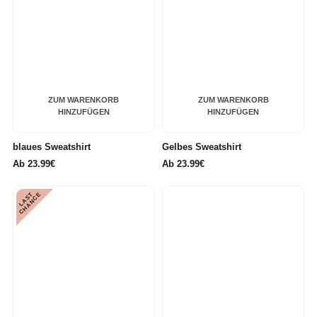
ZUM WARENKORB
ZUM WARENKORB
HINZUFÜGEN
HINZUFÜGEN
blaues Sweatshirt
Gelbes Sweatshirt
Ab
23.99€
Ab
23.99€
L
A
S
T
C
H
A
N
C
E