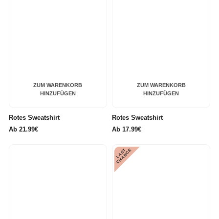
ZUM WARENKORB
ZUM WARENKORB
HINZUFÜGEN
HINZUFÜGEN
Rotes Sweatshirt
Rotes Sweatshirt
Ab
21.99€
Ab
17.99€
L
A
S
T
C
H
A
N
C
E