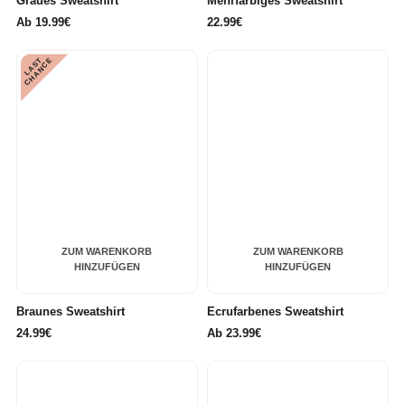
Graues Sweatshirt
Mehrfarbiges Sweatshirt
Ab
19.99€
22.99€
L
A
S
T
C
H
A
N
C
E
ZUM WARENKORB
ZUM WARENKORB
HINZUFÜGEN
HINZUFÜGEN
Braunes Sweatshirt
Ecrufarbenes Sweatshirt
24.99€
Ab
23.99€