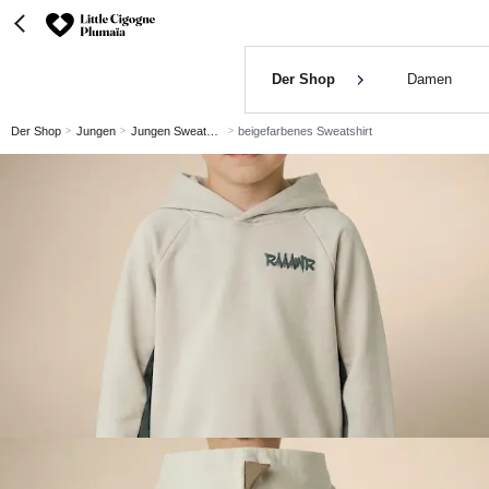
Der Shop
Damen
Der Shop
Jungen
Jungen Sweatshirt
beigefarbenes Sweatshirt