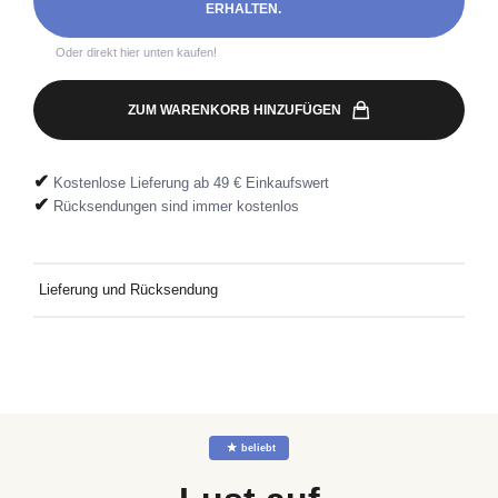
ERHALTEN.
Oder direkt hier unten kaufen!
ZUM WARENKORB HINZUFÜGEN
✔
Kostenlose Lieferung ab 49 € Einkaufswert
✔
Rücksendungen sind immer kostenlos
Lieferung und Rücksendung
Kostenlose Lieferung an Deine Wunschadresse ab 49€
Mindestbestellwert. Kostenlose Rücksendung ganz einfach mit
dem mitgelieferten Rücksendeetikett.
☆
beliebt