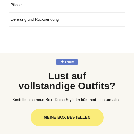
100 % Polyester Futter: 100 % Polyester und Tasche: 100 %
Pflege
Nylon
Bei 30° mit ähnlichen Farben waschen
Lieferung und Rücksendung
Kostenlose Lieferung an Deine Wunschadresse ab 49€
Mindestbestellwert. Kostenlose Rücksendung ganz einfach mit
dem mitgelieferten Rücksendeetikett.
☆
beliebt
Lust auf
vollständige Outfits?
Bestelle eine neue Box, Deine Stylistin kümmert sich um alles.
MEINE BOX BESTELLEN