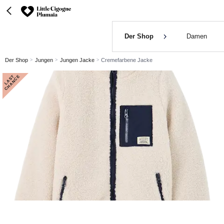
Der Shop
Damen
Der Shop
Jungen
Jungen Jacke
Cremefarbene Jacke
L
A
S
T
C
H
A
N
C
E