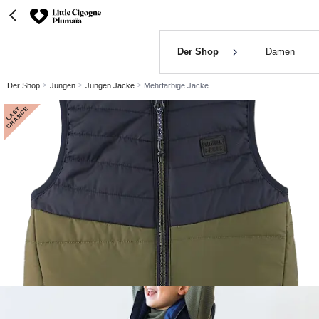
Der Shop
Damen
Der Shop
Jungen
Jungen Jacke
Mehrfarbige Jacke
L
A
S
T
C
H
A
N
C
E