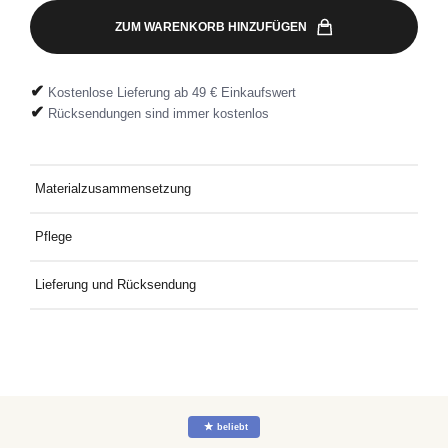
ZUM WARENKORB HINZUFÜGEN
✔
Kostenlose Lieferung ab 49 € Einkaufswert
✔
Rücksendungen sind immer kostenlos
Materialzusammensetzung
100 % Nylon – 100 % Polyesterfutter
Pflege
Bei 30° mit ähnlichen Farben waschen
Lieferung und Rücksendung
Kostenlose Lieferung an Deine Wunschadresse ab 49€
Mindestbestellwert. Kostenlose Rücksendung ganz einfach mit
dem mitgelieferten Rücksendeetikett.
☆
beliebt