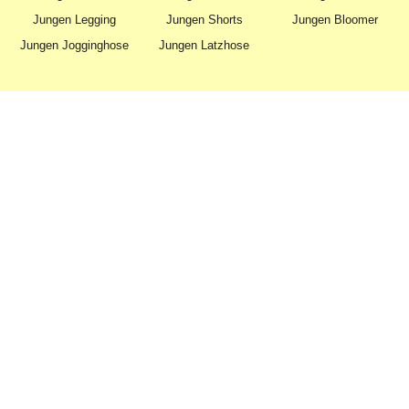
Jungen Legging
Jungen Shorts
Jungen Bloomer
Jungen Jogginghose
Jungen Latzhose