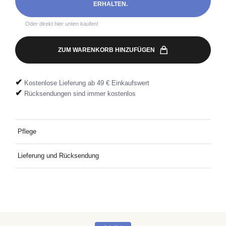
ERHALTEN.
Oder direkt hier unten kaufen!
ZUM WARENKORB HINZUFÜGEN
✔
Kostenlose Lieferung ab 49 € Einkaufswert
✔
Rücksendungen sind immer kostenlos
Pflege
Bei 30 °C mit ähnlichen Farben waschen.
Lieferung und Rücksendung
Kostenlose Lieferung an Deine Wunschadresse ab 49€
Mindestbestellwert. Kostenlose Rücksendung ganz einfach mit
dem mitgelieferten Rücksendeetikett.