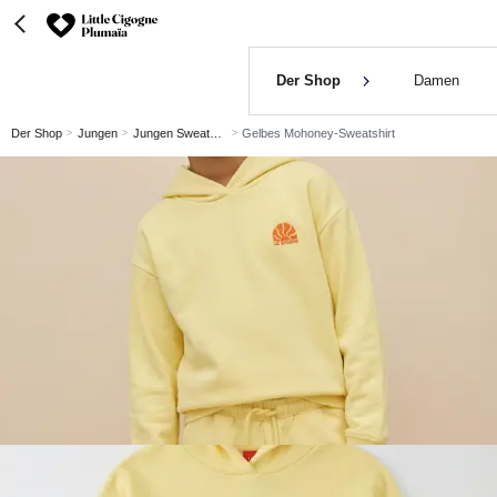
Der Shop
Damen
Der Shop
Jungen
Jungen Sweatshirt
Gelbes Mohoney-Sweatshirt