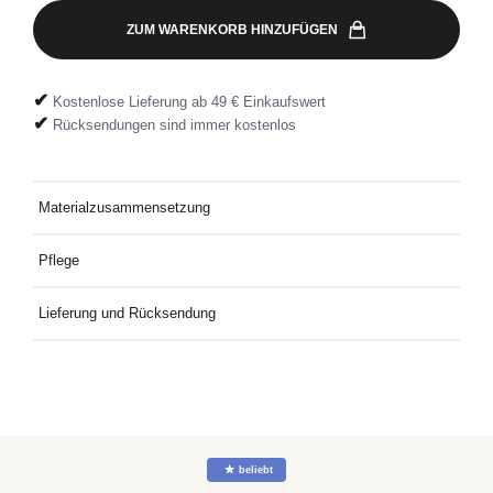
ZUM WARENKORB HINZUFÜGEN
✔
Kostenlose Lieferung ab 49 € Einkaufswert
✔
Rücksendungen sind immer kostenlos
Materialzusammensetzung
100 % Bio-Baumwolle
Pflege
Bei 30 °C mit ähnlichen Farben waschen.
Lieferung und Rücksendung
Kostenlose Lieferung an Deine Wunschadresse ab 49€
Mindestbestellwert. Kostenlose Rücksendung ganz einfach mit
dem mitgelieferten Rücksendeetikett.
☆
beliebt