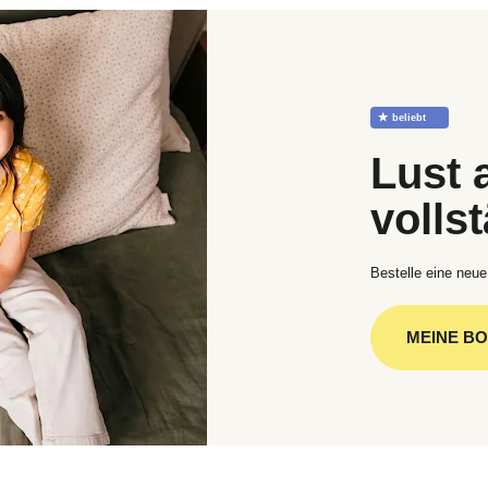
☆
beliebt
Lust 
volls
Bestelle eine neue
MEINE B