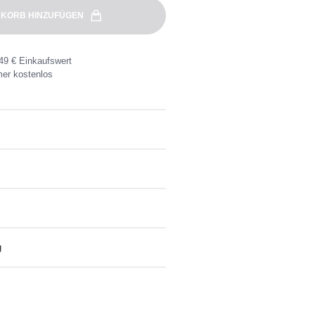
KORB HINZUFÜGEN
49 € Einkaufswert
er kostenlos
an
ben waschen
g
eine Wunschadresse ab 49€
nlose Rücksendung ganz einfach mit dem
kett.