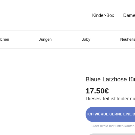
Kinder-Box
Dame
chen
Jungen
Baby
Neuheite
Blaue Latzhose fü
17.50€
Dieses Teil ist leider n
ICH WÜRDE GERNE EINE B
Oder direkt hier unten kaufen