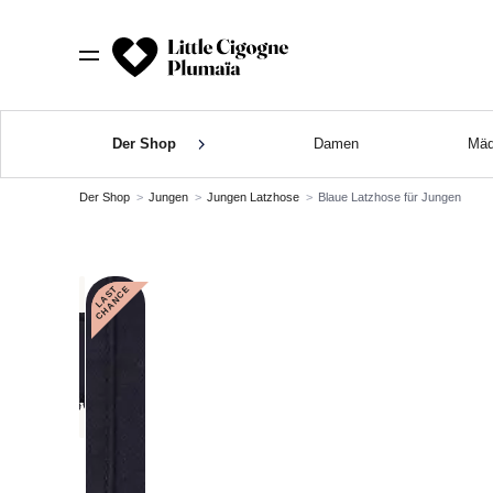
Der Shop
Damen
Mäd
Der Shop
Jungen
Jungen Latzhose
Blaue Latzhose für Jungen
L
A
S
T
C
H
A
N
C
E