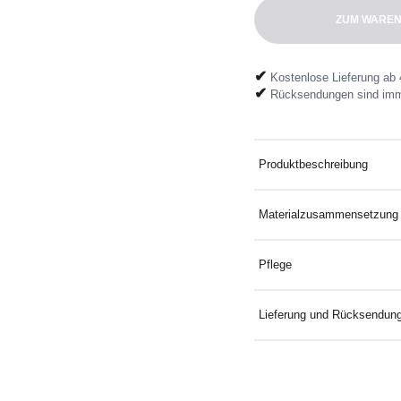
ZUM WAREN
✔
Kostenlose Lieferung ab 
✔
Rücksendungen sind imm
Produktbeschreibung
Salopette poches plaquées
Materialzusammensetzung
98% Baumwolle 2% Elasth
Pflege
Bei 30° mit ähnlichen Far
Lieferung und Rücksendun
Kostenlose Lieferung an D
Mindestbestellwert. Koste
mitgelieferten Rücksendeeti