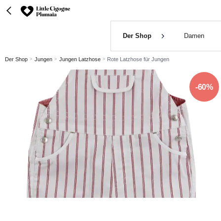
Der Shop
Damen
Der Shop
Jungen
Jungen Latzhose
Rote Latzhose für Jungen
-60%