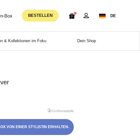
n-Box
BESTELLEN
DE
n & Kollektionen im Foku
Dein Shop
over
Größentabelle
OX VON EINER STYLISTIN ERHALTEN.
!