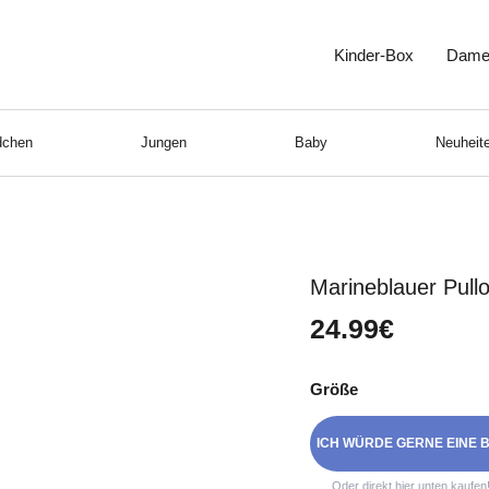
Kinder-Box
Dame
chen
Jungen
Baby
Neuheite
Marineblauer Pull
24.99€
Größe
ICH WÜRDE GERNE EINE B
Oder direkt hier unten kaufen