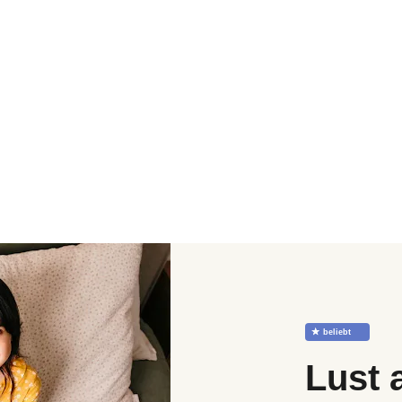
☆
beliebt
Lust 