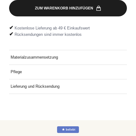
ZUM WARENKORB HINZUFÜGEN
✔
Kostenlose Lieferung ab 49 € Einkaufswert
✔
Rücksendungen sind immer kostenlos
Materialzusammensetzung
95% BAUMWOLLE 5% ELASTHAN
Pflege
Bei 30° mit ähnlichen Farben waschen
Lieferung und Rücksendung
Kostenlose Lieferung an Deine Wunschadresse ab 49€
Mindestbestellwert. Kostenlose Rücksendung ganz einfach mit
dem mitgelieferten Rücksendeetikett.
☆
beliebt