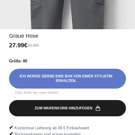
Graue Hose
27.99€
29.99€
Größe: 80
ICH WÜRDE GERNE EINE BOX VON EINER STYLISTIN
ERHALTEN.
Oder direkt hier unten kaufen!
ZUM WARENKORB HINZUFÜGEN
✔
Kostenlose Lieferung ab 49 € Einkaufswert
✔
Rücksendungen sind immer kostenlos