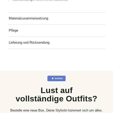
Materialzusammensetzung
98 % Baumwolle, 2 % Elastan
Pflege
Buntwäsche sollte 40 °C aushalten, nicht bleichen, nicht im
Lieferung und Rücksendung
Wäschetrockner trocknen, bei mittlerer Temperatur bügeln, nicht
chemisch reinigen.
Kostenlose Lieferung an Deine Wunschadresse ab 49€
Mindestbestellwert. Kostenlose Rücksendung ganz einfach mit
dem mitgelieferten Rücksendeetikett.
☆
beliebt
Lust auf
vollständige Outfits?
Bestelle eine neue Box, Deine Stylistin kümmert sich um alles.