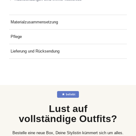
Materialzusammensetzung
98 % Baumwolle, 2 % Elastan
Pflege
Buntwäsche sollte 40 °C aushalten, nicht bleichen, nicht im
Lieferung und Rücksendung
Wäschetrockner trocknen, bei mittlerer Temperatur bügeln, nicht
chemisch reinigen.
Kostenlose Lieferung an Deine Wunschadresse ab 49€
Mindestbestellwert. Kostenlose Rücksendung ganz einfach mit
dem mitgelieferten Rücksendeetikett.
☆
beliebt
Lust auf
vollständige Outfits?
Bestelle eine neue Box, Deine Stylistin kümmert sich um alles.