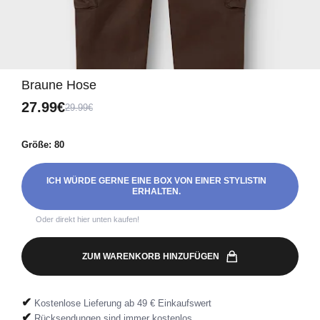
Braune Hose
27.99€
29.99€
Größe: 80
ICH WÜRDE GERNE EINE BOX VON EINER STYLISTIN
ERHALTEN.
Oder direkt hier unten kaufen!
ZUM WARENKORB HINZUFÜGEN
✔
Kostenlose Lieferung ab 49 € Einkaufswert
✔
Rücksendungen sind immer kostenlos