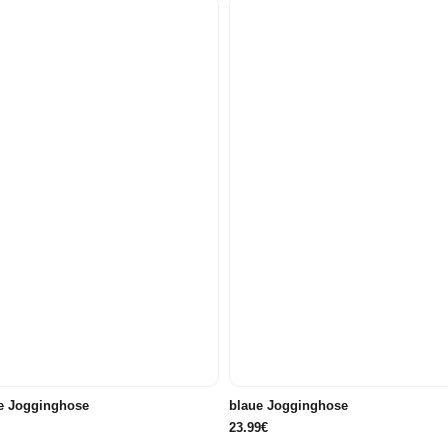
71
74
80
86/92
98
110
116
122/128
134/140
146/152
158/164
86/92
98
104
110
e Jogginghose
blaue Jogginghose
23.99€