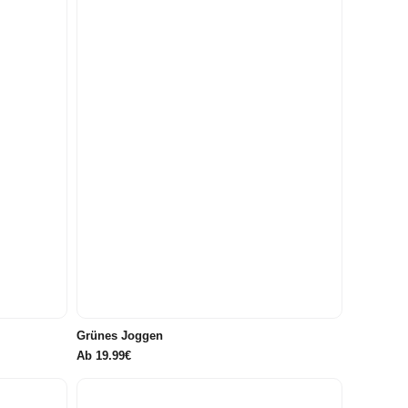
122/128
98
104
110
116
122/128
134/140
146/152
158/164
Grünes Joggen
Ab
19.99€