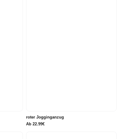
158/164
68
74
104
110
116
122/128
134/140
146/152
158/164
176
roter Jogginganzug
Ab
22.99€