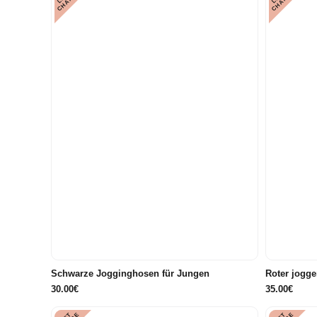
E
E
104
110
116
12
Schwarze Jogginghosen für Jungen
Roter jogg
30.00€
35.00€