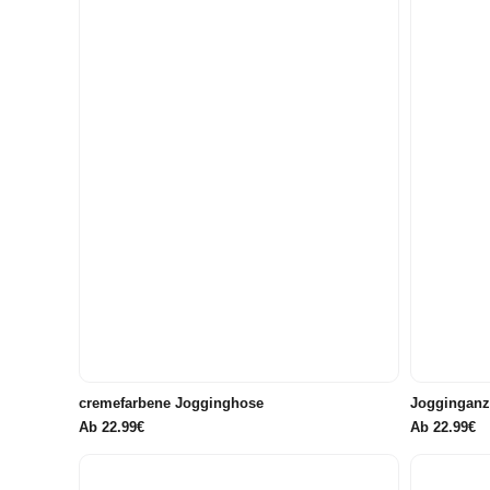
86/92
98
104
110
116
104
122/128
134/140
146/152
158/164
cremefarbene Jogginghose
Jogginganz
Ab
22.99€
Ab
22.99€