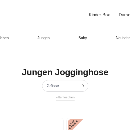
Kinder-Box
Dame
chen
Jungen
Baby
Neuheite
Jungen Jogginghose
Grösse
Filter löschen
L
A
S
T
C
H
A
N
C
E