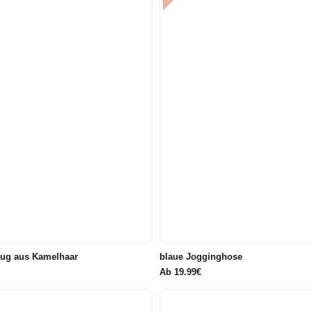
110
116
122/128
134/140
98
104
110
116
146/152
158/164
134/140
146/152
158/164
ug aus Kamelhaar
blaue Jogginghose
Ab
19.99€