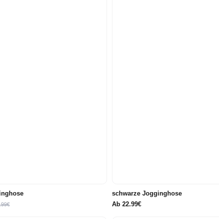
104
110
116
122/128
116
122/128
146/152
158/164
176
inghose
schwarze Jogginghose
Ab
22.99€
.99€