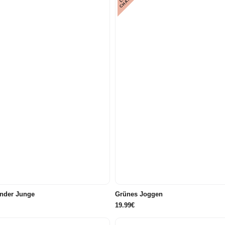
E
80
86/92
98
104
11
2/128
134/140/146/152
158/164
122/128
ender Junge
Grünes Joggen
19.99€