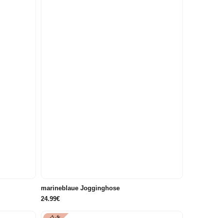
0
116
86/92
98
104
110
116
marineblaue Jogginghose
24.99€