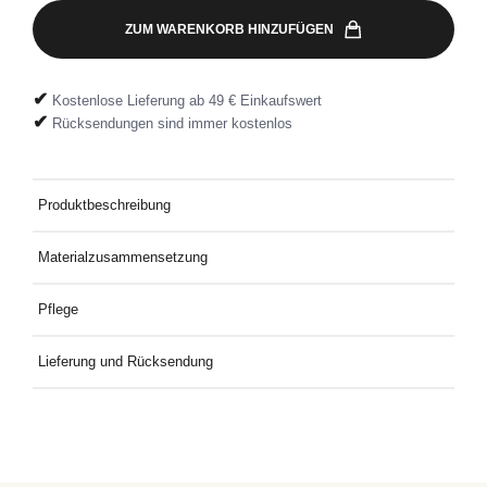
ZUM WARENKORB HINZUFÜGEN
✔
Kostenlose Lieferung ab 49 € Einkaufswert
✔
Rücksendungen sind immer kostenlos
Produktbeschreibung
Schmale Jeans
Materialzusammensetzung
98 % Baumwolle 2 % Elastan
Pflege
Bei 30° mit ähnlichen Farben waschen
Lieferung und Rücksendung
Kostenlose Lieferung an Deine Wunschadresse ab 49€
Mindestbestellwert. Kostenlose Rücksendung ganz einfach mit
dem mitgelieferten Rücksendeetikett.