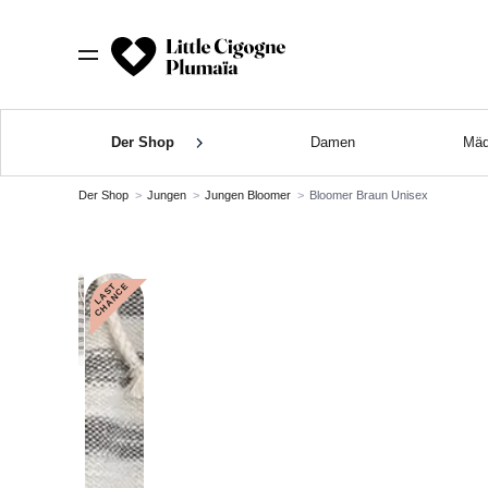
Der Shop
Damen
Mäd
Der Shop
Jungen
Jungen Bloomer
Bloomer Braun Unisex
L
A
S
T
C
H
A
N
C
E