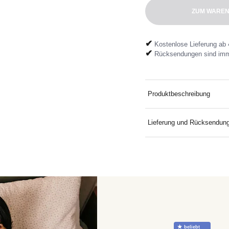
ZUM WAREN
✔
Kostenlose Lieferung ab 
✔
Rücksendungen sind imm
Produktbeschreibung
Bloomer
Lieferung und Rücksendun
Kostenlose Lieferung an D
Mindestbestellwert. Koste
mitgelieferten Rücksendeeti
☆
beliebt