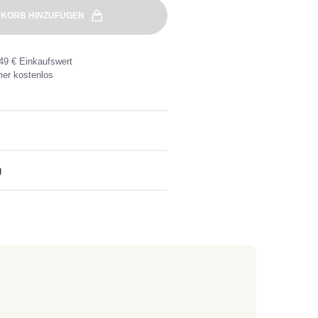
KORB HINZUFÜGEN
49 € Einkaufswert
er kostenlos
g
eine Wunschadresse ab 49€
nlose Rücksendung ganz einfach mit dem
kett.