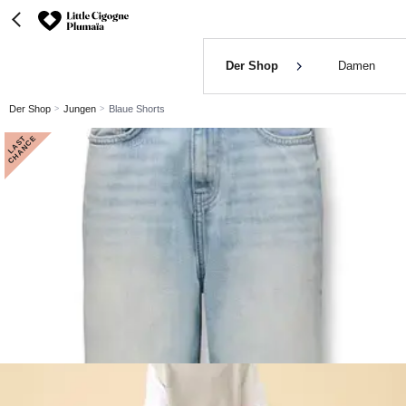
Der Shop
Damen
Der Shop
Jungen
Blaue Shorts
L
A
S
T
C
H
A
N
C
E