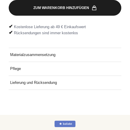
ZUM WARENKORB HINZUFÜGEN
✔
Kostenlose Lieferung ab 49 € Einkaufswert
✔
Rücksendungen sind immer kostenlos
Materialzusammensetzung
95 % Baumwolle, 5 % Elastan
Pflege
Bei 30 °C mit ähnlichen Farben waschen.
Lieferung und Rücksendung
Kostenlose Lieferung an Deine Wunschadresse ab 49€
Mindestbestellwert. Kostenlose Rücksendung ganz einfach mit
dem mitgelieferten Rücksendeetikett.
☆
beliebt