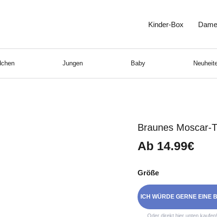
Kinder-Box
Dame
chen
Jungen
Baby
Neuheite
Braunes Moscar-T-
Ab
14.99€
Größe
ICH WÜRDE GERNE EINE B
Oder direkt hier unten kaufen