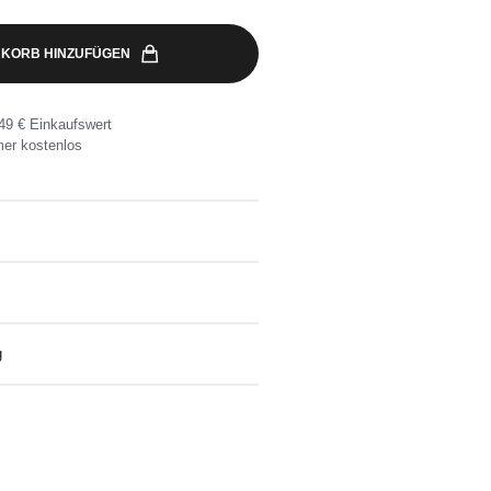
KORB HINZUFÜGEN
49 € Einkaufswert
er kostenlos
arben waschen.
g
eine Wunschadresse ab 49€
nlose Rücksendung ganz einfach mit dem
kett.