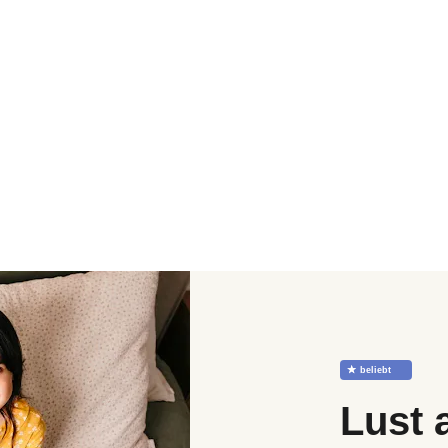
☆
beliebt
Lust 