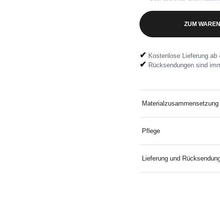
ZUM WAREN
✔
Kostenlose Lieferung ab 
✔
Rücksendungen sind imm
Materialzusammensetzung
100% Baumwolle
Pflege
Bei 30 °C mit ähnlichen F
Lieferung und Rücksendun
Kostenlose Lieferung an D
Mindestbestellwert. Koste
mitgelieferten Rücksendeeti