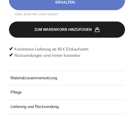
ERHALTEN.
Oder direkt hier unten kaufen!
ZUM WARENKORB HINZUFÜGEN
✔
Kostenlose Lieferung ab 49 € Einkaufswert
✔
Rücksendungen sind immer kostenlos
Materialzusammensetzung
100% Baumwolle
Pflege
Bei 30° mit ähnlichen Farben waschen
Lieferung und Rücksendung
Kostenlose Lieferung an Deine Wunschadresse ab 49€
Mindestbestellwert. Kostenlose Rücksendung ganz einfach mit
dem mitgelieferten Rücksendeetikett.