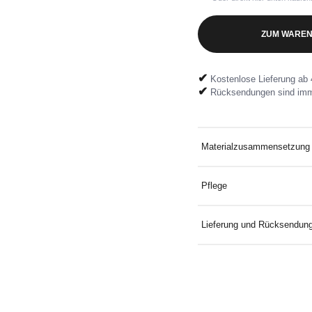
ZUM WAREN
✔
Kostenlose Lieferung ab 
✔
Rücksendungen sind imm
Materialzusammensetzung
100% Baumwolle
Pflege
Bei 30 °C mit ähnlichen F
Lieferung und Rücksendun
Kostenlose Lieferung an D
Mindestbestellwert. Koste
mitgelieferten Rücksendeeti