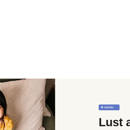
☆
beliebt
Lust 