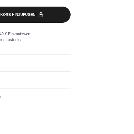
KORB HINZUFÜGEN
49 € Einkaufswert
er kostenlos
arben waschen.
g
eine Wunschadresse ab 49€
nlose Rücksendung ganz einfach mit dem
kett.