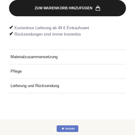
ZUM WARENKORB HINZUFÜGEN
✔
Kostenlose Lieferung ab 49 € Einkaufswert
✔
Rücksendungen sind immer kostenlos
Materialzusammensetzung
100% Baumwolle
Pflege
Bei 30 °C mit ähnlichen Farben waschen.
Lieferung und Rücksendung
Kostenlose Lieferung an Deine Wunschadresse ab 49€
Mindestbestellwert. Kostenlose Rücksendung ganz einfach mit
dem mitgelieferten Rücksendeetikett.
☆
beliebt