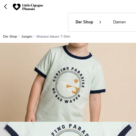
Der Shop
Damen
Der Shop
Jungen
Mowave blaues T-Shirt