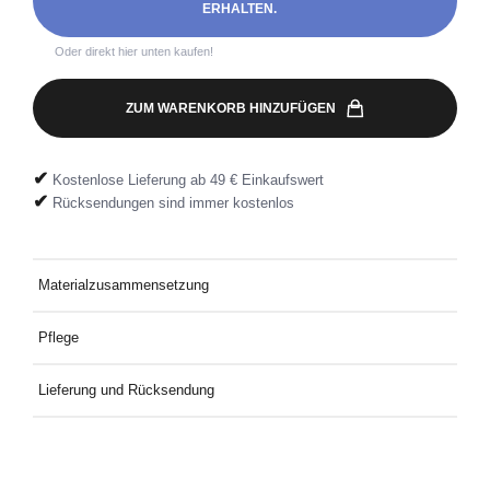
ERHALTEN.
Oder direkt hier unten kaufen!
ZUM WARENKORB HINZUFÜGEN
✔
Kostenlose Lieferung ab 49 € Einkaufswert
✔
Rücksendungen sind immer kostenlos
Materialzusammensetzung
95 % Baumwolle, 5 % Elastan
Pflege
Bei 30 °C mit ähnlichen Farben waschen.
Lieferung und Rücksendung
Kostenlose Lieferung an Deine Wunschadresse ab 49€
Mindestbestellwert. Kostenlose Rücksendung ganz einfach mit
dem mitgelieferten Rücksendeetikett.