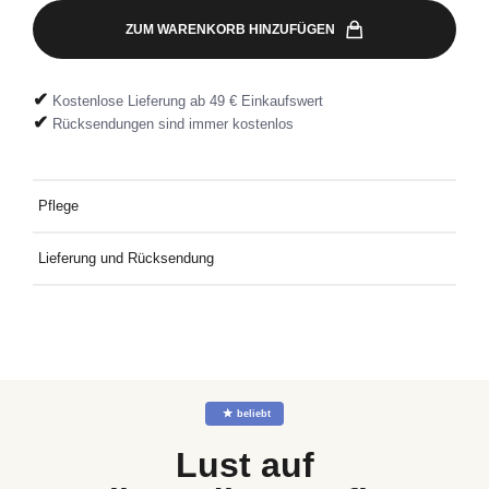
ZUM WARENKORB HINZUFÜGEN
✔
Kostenlose Lieferung ab 49 € Einkaufswert
✔
Rücksendungen sind immer kostenlos
Pflege
Bei 30° mit ähnlichen Farben waschen
Lieferung und Rücksendung
Kostenlose Lieferung an Deine Wunschadresse ab 49€
Mindestbestellwert. Kostenlose Rücksendung ganz einfach mit
dem mitgelieferten Rücksendeetikett.
☆
beliebt
Lust auf