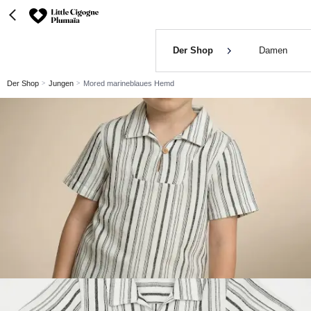
Der Shop
Damen
Der Shop
Jungen
Mored marineblaues Hemd