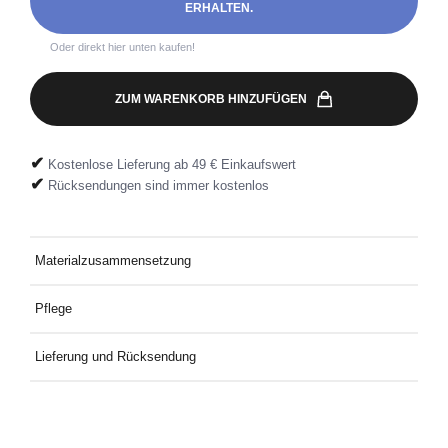
ERHALTEN.
Oder direkt hier unten kaufen!
ZUM WARENKORB HINZUFÜGEN
✔
Kostenlose Lieferung ab 49 € Einkaufswert
✔
Rücksendungen sind immer kostenlos
Materialzusammensetzung
60 % Baumwolle, 40 % Polyester
Pflege
Bei 30 °C mit ähnlichen Farben waschen.
Lieferung und Rücksendung
Kostenlose Lieferung an Deine Wunschadresse ab 49€
Mindestbestellwert. Kostenlose Rücksendung ganz einfach mit
dem mitgelieferten Rücksendeetikett.