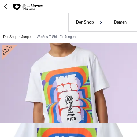
Der Shop
Damen
Der Shop
Jungen
Weißes T-Shirt für Jungen
L
A
S
T
C
H
A
N
C
E