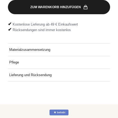
ZUM WARENKORB HINZUFÜGEN
✔
Kostenlose Lieferung ab 49 € Einkaufswert
✔
Rücksendungen sind immer kostenlos
Materialzusammensetzung
95 % Baumwolle, 5 % Elasthan
Pflege
Farbige Wäsche ist bis 40°C waschbar, Nicht bleichen, Normale
Lieferung und Rücksendung
Behandlung, Nicht im Trockner trocknen, Bügeln bei mittlerer
Temperatur, Nicht chemisch reinigen
Kostenlose Lieferung an Deine Wunschadresse ab 49€
Mindestbestellwert. Kostenlose Rücksendung ganz einfach mit
dem mitgelieferten Rücksendeetikett.
☆
beliebt