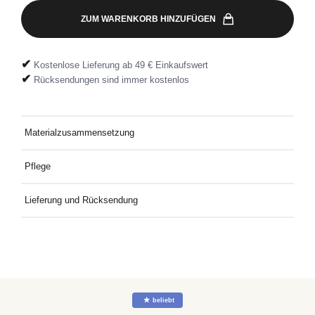
ZUM WARENKORB HINZUFÜGEN
✔
Kostenlose Lieferung ab 49 € Einkaufswert
✔
Rücksendungen sind immer kostenlos
Materialzusammensetzung
95 % Baumwolle – Bio, 5 % Elastan
Pflege
Bei 30° mit ähnlichen Farben waschen
Lieferung und Rücksendung
Kostenlose Lieferung an Deine Wunschadresse ab 49€
Mindestbestellwert. Kostenlose Rücksendung ganz einfach mit
dem mitgelieferten Rücksendeetikett.
☆
beliebt