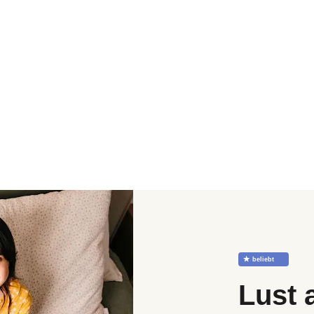
☆
beliebt
Lust 