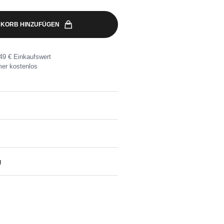
KORB HINZUFÜGEN
49 € Einkaufswert
er kostenlos
than
ben waschen
g
eine Wunschadresse ab 49€
nlose Rücksendung ganz einfach mit dem
kett.