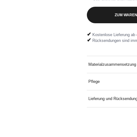
ZUM WAREN
✔
Kostenlose Lieferung ab 
✔
Rücksendungen sind imm
Materialzusammensetzung
95 % Baumwolle, 5 % Elas
Pflege
Bei 30° mit ähnlichen Far
Lieferung und Rücksendun
Kostenlose Lieferung an D
Mindestbestellwert. Koste
mitgelieferten Rücksendeeti