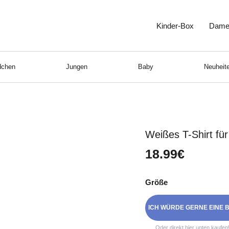
Kinder-Box
Dame
chen
Jungen
Baby
Neuheite
Weißes T-Shirt fü
18.99€
Größe
ICH WÜRDE GERNE EINE B
Oder direkt hier unten kaufen