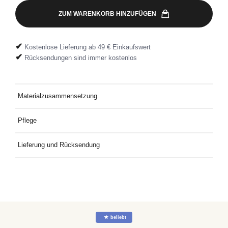
ZUM WARENKORB HINZUFÜGEN
✔
Kostenlose Lieferung ab 49 € Einkaufswert
✔
Rücksendungen sind immer kostenlos
Materialzusammensetzung
100% Baumwolle
Pflege
Bei 30° mit ähnlichen Farben waschen
Lieferung und Rücksendung
Kostenlose Lieferung an Deine Wunschadresse ab 49€
Mindestbestellwert. Kostenlose Rücksendung ganz einfach mit
dem mitgelieferten Rücksendeetikett.
☆
beliebt