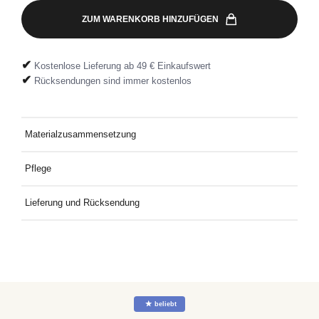
ZUM WARENKORB HINZUFÜGEN
✔
Kostenlose Lieferung ab 49 € Einkaufswert
✔
Rücksendungen sind immer kostenlos
Materialzusammensetzung
95% Baumwolle - 5% Elasthan
Pflege
Mit ähnlichen Farben waschen.
Lieferung und Rücksendung
Kostenlose Lieferung an Deine Wunschadresse ab 49€
Mindestbestellwert. Kostenlose Rücksendung ganz einfach mit
dem mitgelieferten Rücksendeetikett.
☆
beliebt