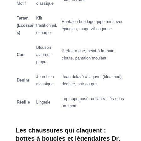
Motif
classique
Tartan
Kilt
Pantalon bondage, jupe mini avec
(Écossai
traditionnel,
épingles, rouge vif ou jaune
s)
écharpe
Blouson
Perfecto usé, peint à la main,
Cuir
aviateur
clouté, pantalon moulant
propre
Jean bleu
Jean délavé à la javel (bleached),
Denim
classique
déchiré, noir ou gris
Top superposé, collants filés sous
Résille
Lingerie
un short
Les chaussures qui claquent :
bottes à boucles et légendaires Dr.