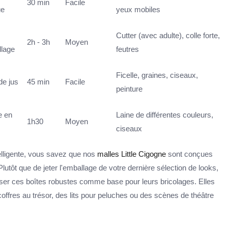
30 min
Facile
ue
yeux mobiles
Cutter (avec adulte), colle forte,
2h - 3h
Moyen
llage
feutres
Ficelle, graines, ciseaux,
de jus
45 min
Facile
peinture
e en
Laine de différentes couleurs,
1h30
Moyen
ciseaux
telligente, vous savez que nos
malles Little Cigogne
sont conçues
lutôt que de jeter l'emballage de votre dernière sélection de looks,
iser ces boîtes robustes comme base pour leurs bricolages. Elles
coffres au trésor, des lits pour peluches ou des scènes de théâtre