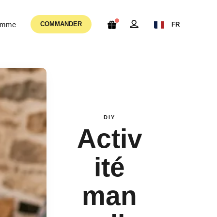
femme
COMMANDER
FR
DIY
Activ
ité
man