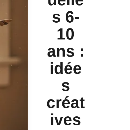
s 6-
10
ans :
idée
s
créat
ives