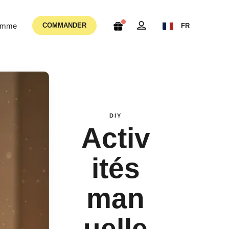
femme
COMMANDER
FR
DIY
Activ
ités
man
uelle