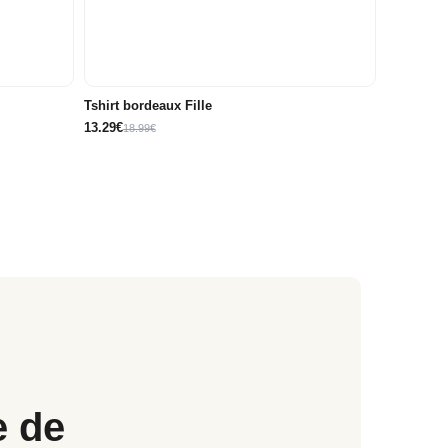
14A
6A
8A
10A
12A
14A
Tshirt bordeaux Fille
13.29€
18.99€
e de