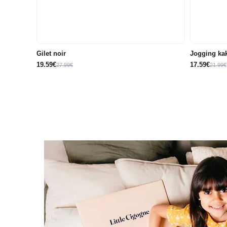
8A
10A
12A
14A
Gilet noir
Jogging kak
19.59€
17.59€
27.99€
21.99€