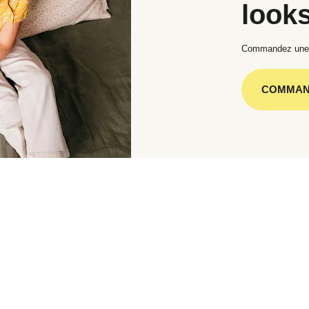
look
Commandez une no
COMMAN