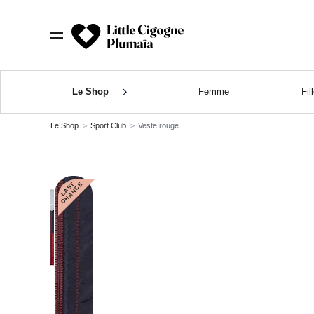
Le Shop
Femme
Fil
Le Shop
Sport Club
Veste rouge
L
A
S
T
C
H
A
N
C
E