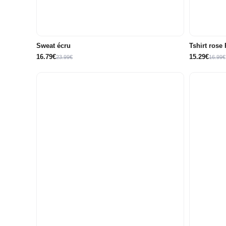
6A
8A
10A
12A
14A
2A
Sweat écru
Tshirt rose 
16.79€
15.29€
23.99€
16.99€