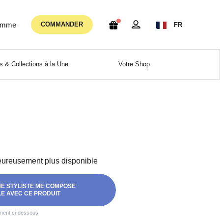
femme
COMMANDER
FR
 & Collections à la Une
Votre Shop
eureusement plus disponible
NE STYLISTE ME COMPOSE
E AVEC CE PRODUIT
ement ci-dessous