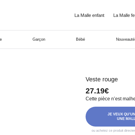
La Malle enfant
La Malle 
le
Garçon
Bébé
Nouveautés
Veste rouge
27.19€
Cette pièce n’est malh
JE VEUX QU'U
UNE MALL
ou achetez ce produit direct