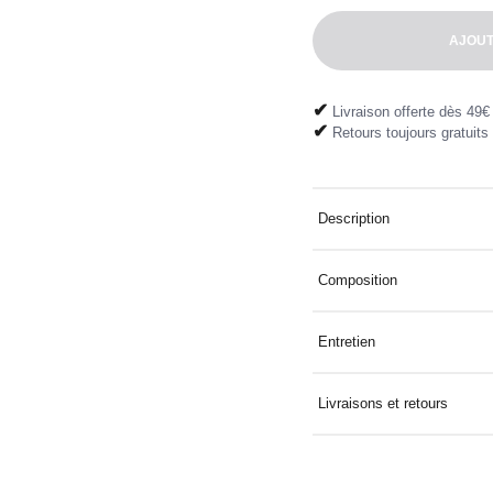
AJOUT
✔
Livraison offerte dès 49€
✔
Retours toujours gratuits
Description
Coupe-vent imperméable col
Composition
100% Polyester
Entretien
Lavage à 30° avec des color
Livraisons et retours
Livraison à domicile offerte
directement dans votre boît