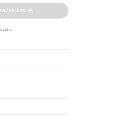
ER AU PANIER
 d’achat
orblock à capuche, doublé jersey.
is similaires
 dès 49€ d'achat. Retour offert et facile,
e aux lettres.