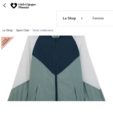
Le Shop
Femme
Le Shop
Sport Club
Veste multicolore
L
A
S
T
C
H
A
N
C
E