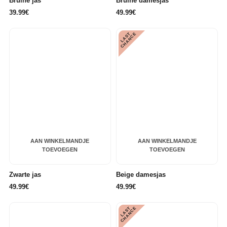
Bruine jas
Bruine damesjas
39.99€
49.99€
L
A
S
T
C
H
A
N
C
E
AAN WINKELMANDJE
AAN WINKELMANDJE
TOEVOEGEN
TOEVOEGEN
Zwarte jas
Beige damesjas
49.99€
49.99€
L
A
S
T
C
H
A
N
C
E