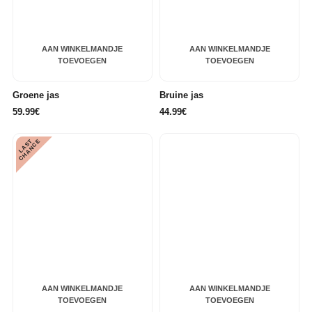
AAN WINKELMANDJE
AAN WINKELMANDJE
TOEVOEGEN
TOEVOEGEN
Groene jas
Bruine jas
59.99€
44.99€
L
A
S
T
C
H
A
N
C
E
AAN WINKELMANDJE
AAN WINKELMANDJE
TOEVOEGEN
TOEVOEGEN