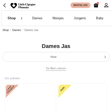
BESTELLEN
Shop
Dames
Meisjes
Jongens
Baby
Shop
Dames
Dames Jas
Dames Jas
Maat
De filters wissen
151 artikelen
L
A
S
T
C
H
A
N
C
E
NEW