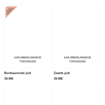
L
A
S
T
C
H
A
N
C
E
AAN WINKELMANDJE
AAN WINKELMANDJE
TOEVOEGEN
TOEVOEGEN
Bordeauxrode jurk
Zwarte jurk
39.99€
39.99€