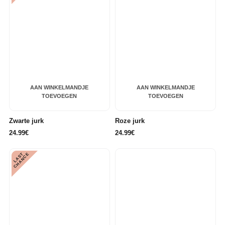
AAN WINKELMANDJE
AAN WINKELMANDJE
TOEVOEGEN
TOEVOEGEN
Zwarte jurk
Roze jurk
24.99€
24.99€
L
A
S
T
C
H
A
N
C
E