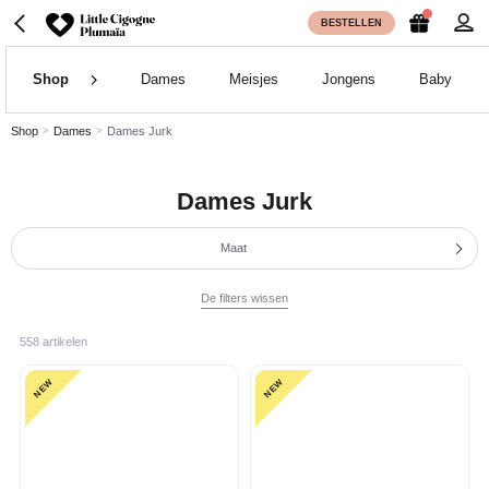
BESTELLEN
Shop
Dames
Meisjes
Jongens
Baby
Shop
Dames
Dames Jurk
Dames Jurk
Maat
De filters wissen
558 artikelen
NEW
NEW