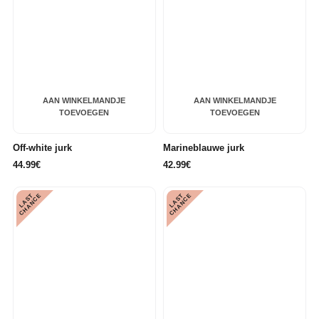
AAN WINKELMANDJE
AAN WINKELMANDJE
TOEVOEGEN
TOEVOEGEN
Off-white jurk
Marineblauwe jurk
44.99€
42.99€
L
A
S
T
C
H
A
N
C
L
A
S
T
C
H
A
N
C
E
E