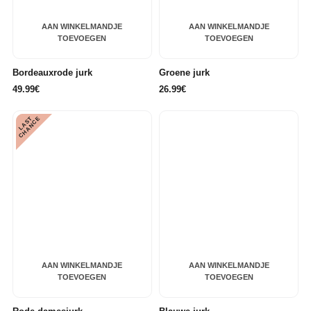
AAN WINKELMANDJE
AAN WINKELMANDJE
TOEVOEGEN
TOEVOEGEN
Bordeauxrode jurk
Groene jurk
49.99€
26.99€
L
A
S
T
C
H
A
N
C
E
AAN WINKELMANDJE
AAN WINKELMANDJE
TOEVOEGEN
TOEVOEGEN