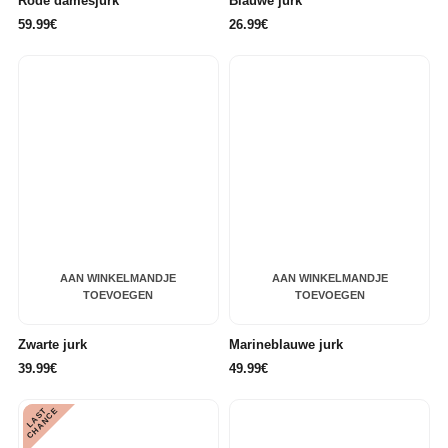
Rode damesjurk
Blauwe jurk
59.99€
26.99€
AAN WINKELMANDJE
AAN WINKELMANDJE
TOEVOEGEN
TOEVOEGEN
Zwarte jurk
Marineblauwe jurk
39.99€
49.99€
L
A
S
T
C
H
A
N
C
E