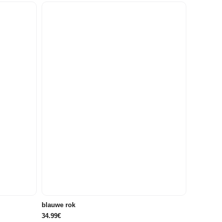
34/36
36/38
blauwe rok
34.99€