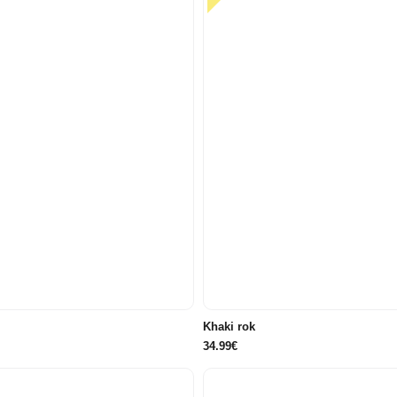
40
42
44
46
34
34
36
38
Khaki rok
34.99€