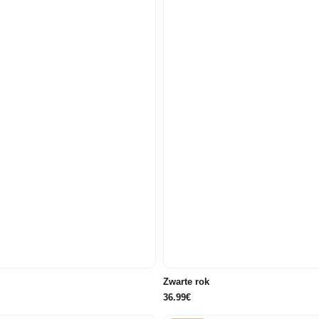
40/42
42/44
44/46
40/42
42/44
44/46
Zwarte rok
36.99€