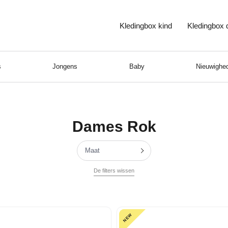
Kledingbox kind
Kledingbox
s
Jongens
Baby
Nieuwighed
Dames Rok
Maat
De filters wissen
NEW