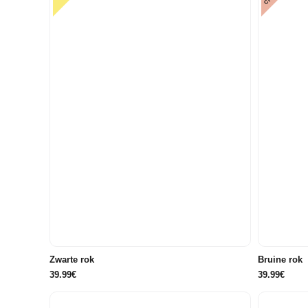
40
42
44
46
Zwarte rok
Bruine rok
39.99€
39.99€