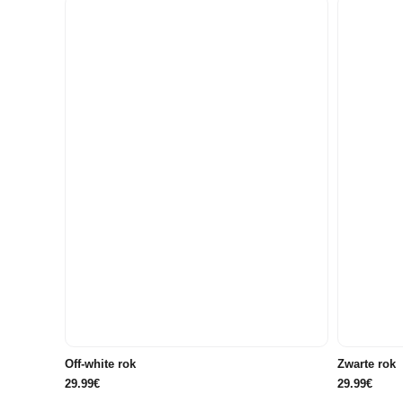
34
34
36
38
40
34
Off-white rok
Zwarte rok
29.99€
29.99€