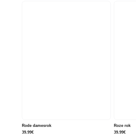
34
34
36
38
40
Rode damesrok
Roze rok
39.99€
39.99€