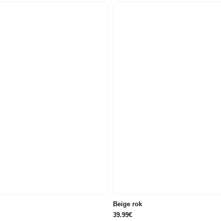
34/36
36
34/36
36
Beige rok
39.99€