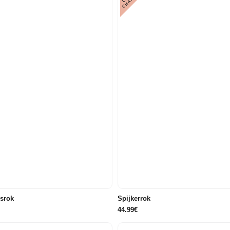
E
34
36
38
40
42
46
srok
Spijkerrok
44.99€