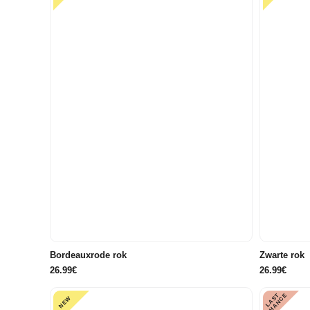
40
42
44
46
Bordeauxrode rok
Zwarte rok
26.99€
26.99€
L
A
S
T
C
H
A
N
C
E
NEW