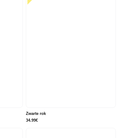
40
34
34
36
38
40
Zwarte rok
34.99€