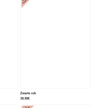
E
40/42
44/46
Zwarte rok
39.99€