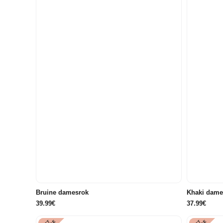
34
36
38
40
42
34
Bruine damesrok
Khaki dame
39.99€
37.99€