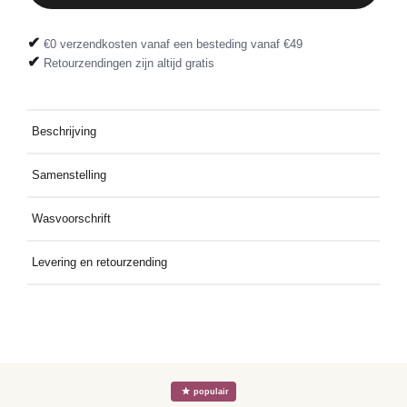
✔
€0 verzendkosten vanaf een besteding vanaf €49
✔
Retourzendingen zijn altijd gratis
Beschrijving
Deze lange zwarte jurk met korte mouwen en ronde hals heeft een
Samenstelling
comfortabele, rechte pasvorm, ideaal voor een casual look voor
elke dag.
95% katoen, 5% elastaan
Wasvoorschrift
Machinewas op maximaal 40°C, normaal programma; niet in de
Levering en retourzending
droogmachine drogen; aan de lucht laten drogen; strijken op
maximaal 150°C; niet chemisch reinigen.
Gratis thuis bezorgd bij een besteding vanaf €49. Retourzending
gratis dankzij het meegeleverde retourlabel
☆
populair