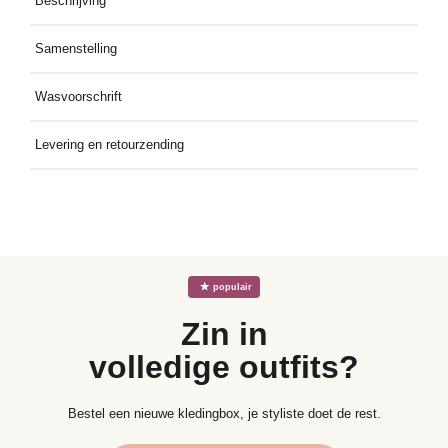
Beschrijving
Deze korte jurk met bloemenprint, korte pofmouwtjes en V-hals
Samenstelling
biedt een comfortabele en elegante pasvorm voor de zomer.
80% viscose, 20% polyamide
Wasvoorschrift
Wassen op maximaal 30°C, fijnwasprogramma; niet in de
Levering en retourzending
droogmachine drogen; aan de lucht laten drogen; strijken op
maximaal 110°C; niet chemisch reinigen.
Gratis thuis bezorgd bij een besteding vanaf €49. Retourzending
gratis dankzij het meegeleverde retourlabel
☆
populair
Zin in
volledige outfits?
Bestel een nieuwe kledingbox, je styliste doet de rest.