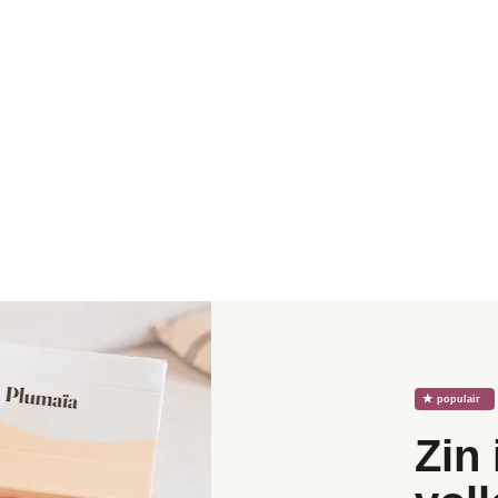
☆
populair
Zin 