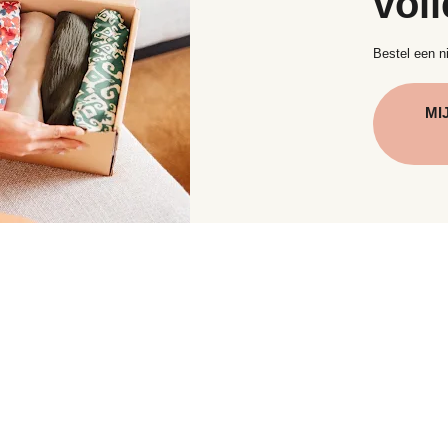
voll
Bestel een ni
MI