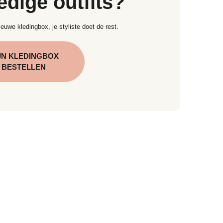
edige outfits?
euwe kledingbox, je styliste doet de rest.
JN KLEDINGBOX
BESTELLEN