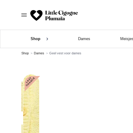
Shop
Dames
Meisje
Shop
Dames
Geel vest voor dames
L
A
S
T
C
H
A
N
C
E